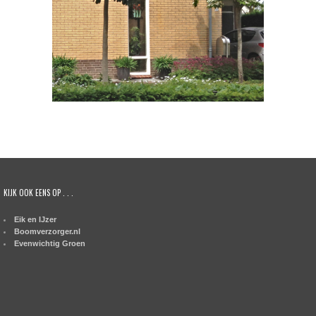
KIJK OOK EENS OP . . .
Eik en IJzer
Boomverzorger.nl
Evenwichtig Groen