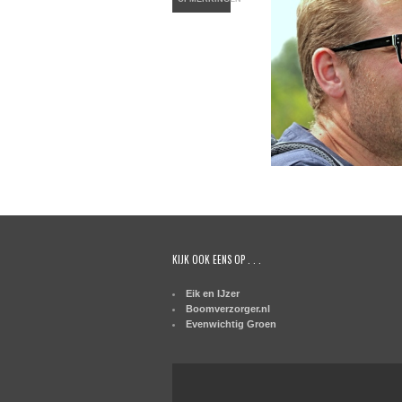
KIJK OOK EENS OP . . .
Eik en IJzer
Boomverzorger.nl
Evenwichtig Groen