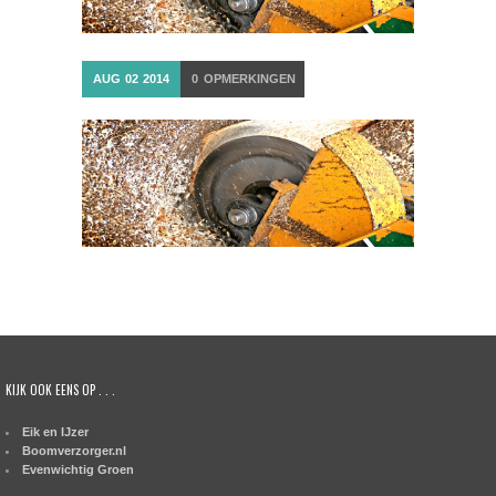
AUG
02
2014
0
OPMERKINGEN
KIJK OOK EENS OP . . .
Eik en IJzer
Boomverzorger.nl
Evenwichtig Groen